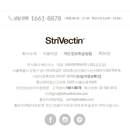
회사소개
이용약관
개인정보취급방침
PC버전
주식회사 베이식스
대표 : KIM BERNARD LEE(김도균)
서울특별시 성동구 광나루로8길31,1202호(성수동2가,성수SKV1CENTER Ⅱ)
사업자등록번호:120-87-90563
[사업자정보확인]
통신판매업신고번호:
2023-서울성동-0635
개인정보관리자:장현준
고객센터:
1661-8878
팩스번호:
02-540-3512
이메일:cs@strivectinkorea.com
홍보/마케팅메일:
pr.mk@beisiks.co.kr
홍보/마케팅대표번호:
유선 연결이 어려운 관계로 메일 문의 부탁드립니다.